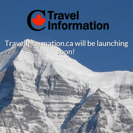
T
r
a
v
e
l
I
n
f
o
r
m
a
t
i
o
n
.
c
a
w
i
l
l
b
e
l
a
u
n
c
h
i
n
g
s
o
o
n
!